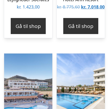
Den
D
kr.
1.423,00
kr.
8.775,60
kr.
7.018,00
oprindelige
ak
pris
pr
Gå til shop
Gå til shop
var:
er
kr. 8.775,60.
kr